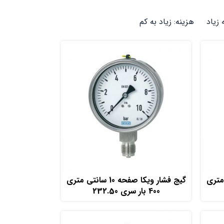
 زیاد
هزینه: زیاد به کم
افزودن به سبد خرید
10 سانتی متری
گیج فشار ویکا صفحه 10 سانتی متری
400 بار سری 232.50