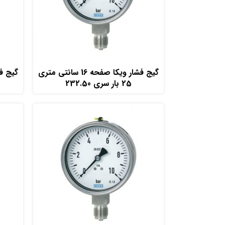
افزودن به سبد خرید
گیج فشار ویکا صفحه 16 سانتی متری
25 بار سری 232.50