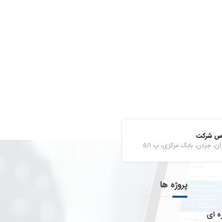
رس شرکت
ان، جردن، بابک مرکزی، پ 5/1
پروژه ها
ه ای