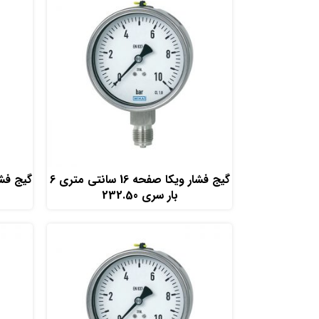
افزودن به سبد خرید
گیج فشار ویکا صفحه 16 سانتی متری 6
بار سری 232.50