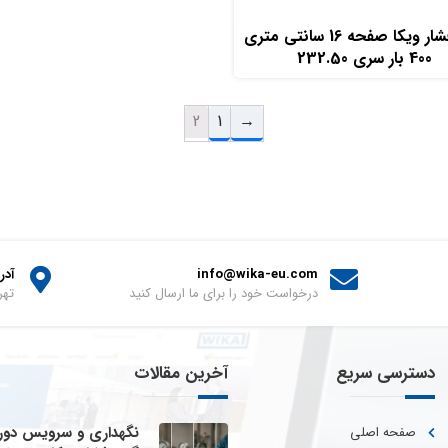
افزودن به سبد خرید
گیج فشار ویکا صفحه 16 سانتی متری
400 بار سری 232.50
2
1
→
info@wika-eu.com
آد
درخواست خود را برای ما ارسال کنید
تهر
دسترسی سریع
آخرین مقالات
نگهداری و سرویس دور
صفحه اصلی