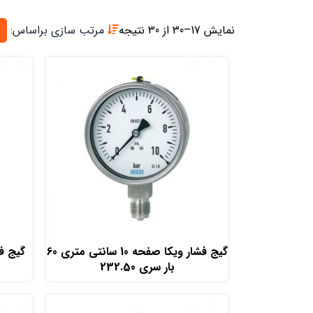
نمایش 17–30 از 30 نتیجه
مرتب سازی براساس:
افزودن به سبد خرید
گیج فشار ویکا صفحه 10 سانتی متری 60
بار سری 232.50