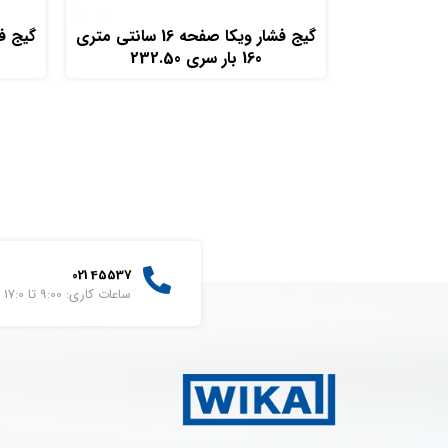
افزودن به سبد خرید
گیج فشار ویکا صفحه 16 سانتی متری
160 بار سری 232.50
45537 021
ساعات کاری: 9:00 تا 17:0